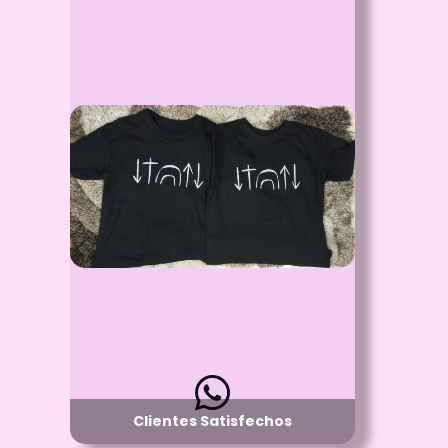
Id: 2807
Clientes Satisfechos
Proceso:
Llamanos para tener el gusto de atenderte
Detalle:
Haciendo tus Ideas realidad
Material:
Mugs - Camisteas - Cojines - Gorras -
Llaveros - Buzos - Calcomanias -
Sublimacion - Estampados - etc
Disponibilidad:
Pregunta por Cualquiera de nuestros
Productos
Clientes Satisfechos