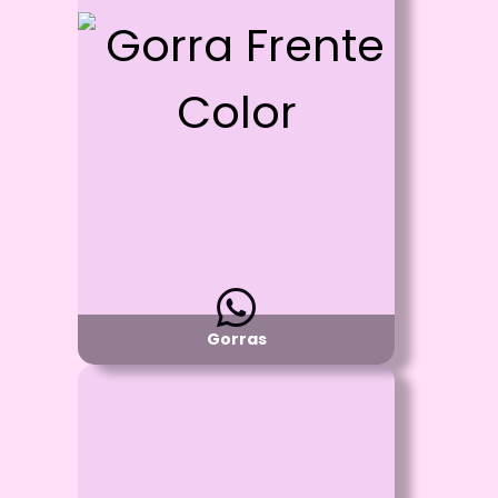
Gorra Frente Color
Proceso:
Sublimación Full Color -
Vinilo Textil y/o Estampado con DTF
Detalle:
Frente Blanco de Algodon y
malla en la parte de atras
Material:
Poliester
Disponibilidad:
Pregunta por Colores Disponibles
Gorras