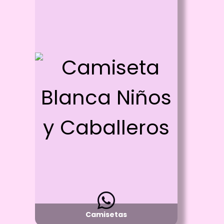
Id: 282
Camiseta Blanca Niños y
Caballeros
Proceso:
Sublimación Full color
Detalle:
Cuello R o Cuello V - manga corta
Material:
Poliester o Piel de Durazno
Disponibilidad:
Pregunta por Tallas Disponibles
Camisetas