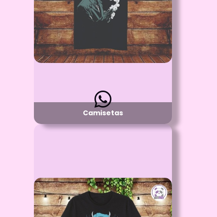
Detalle:
Cuello R o Cuello V - manga corta
Material:
Algodón 100%
Disponibilidad:
Pregunta por Tallas y Colores Disponibles
Camisetas
Id: 2348
Camiseta Algodón Niños y