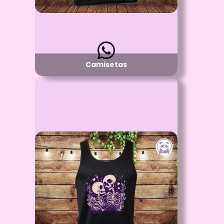
Camisetas
Id: 2442
Camiseta Esqueleto
Proceso:
Vinilo Textil y/o Estampado con DTF
Detalle:
Sin Mangas
Material: