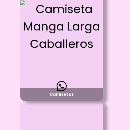
Id: 366
Camiseta Manga Larga Caballeros
Proceso:
Vinilo Textil y/o Estampado con DTF
Detalle:
Cuello R manga larga
Material:
Algodón 100%
Disponibilidad:
Pregunta por Tallas y Colores Disponibles
Camisetas