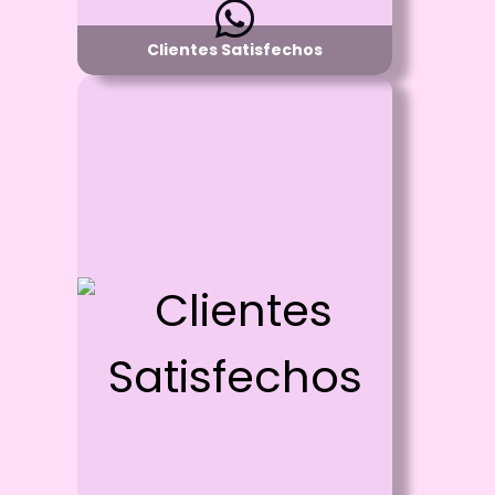
Clientes Satisfechos
Id: 1927
Clientes Satisfechos
Proceso:
Llamanos para tener el gusto de atenderte
Detalle:
Haciendo tus Ideas realidad
Material:
Mugs - Camisteas - Cojines - Gorras -
Llaveros - Buzos - Calcomanias -
Sublimacion - Estampados - etc
Disponibilidad:
Pregunta por Cualquiera de nuestros
Productos