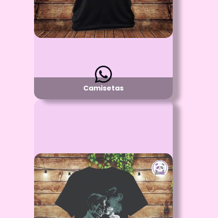
Algodón 100%
Disponibilidad:
Pregunta por Tallas y Colores Disponibles
Camisetas
Id: 2349
Camiseta Algodón Niños y
Caballeros
Proceso:
Vinilo Textil y/o Estampado con DTF