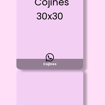
Sublimación Full color en la parte blanca y
un solo color por el otro
Detalle:
Cojines de Espuma
Material:
Poliester o Piel de Durazno
Disponibilidad:
Pregunta por Colores
y Tamaños de Cojines Disponibles
Cojines