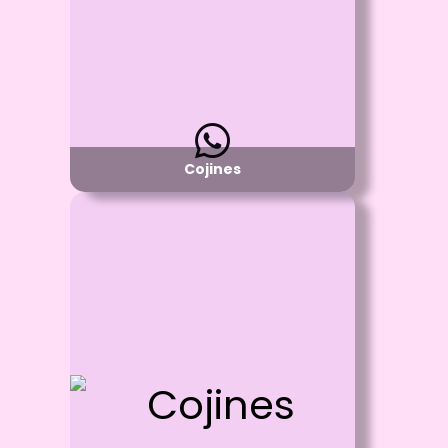
Disponibilidad:
Pregunta por Colores
y Tamaños de Cojines Disponibles
Cojines
Id: 444
Cojines 30x30
Proceso:
Sublimación Full color en la parte blanca y
un solo color por el otro
Detalle: