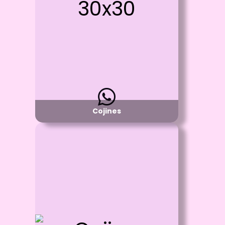
Cojines de Espuma
Material:
Poliester o Piel de Durazno
Disponibilidad:
Pregunta por Colores
y Tamaños de Cojines Disponibles
Cojines
Id: 431
Cojines 30x30
Proceso: