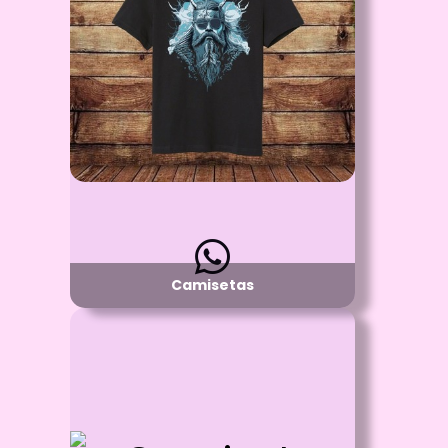
Caballeros
Proceso:
Vinilo Textil y/o Estampado con DTF
Detalle:
Cuello R o Cuello V - manga corta
Material:
Algodón 100%
Disponibilidad:
Pregunta por Tallas y Colores Disponibles
Camisetas