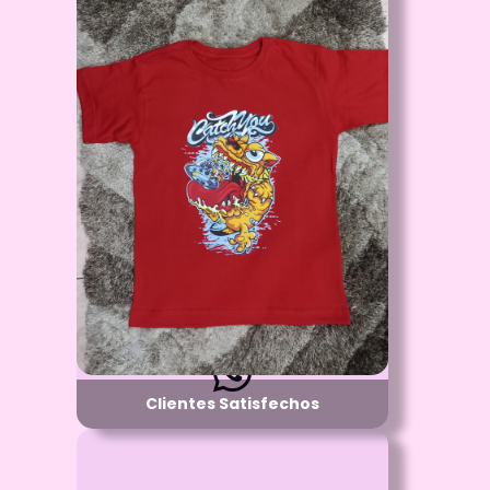
Id: 2808
Clientes Satisfechos
Proceso:
Llamanos para tener el gusto de atenderte
Detalle:
Haciendo tus Ideas realidad
Material:
Mugs - Camisteas - Cojines - Gorras -
Llaveros - Buzos - Calcomanias -
Sublimacion - Estampados - etc
Disponibilidad:
Pregunta por Cualquiera de nuestros
Productos
Clientes Satisfechos