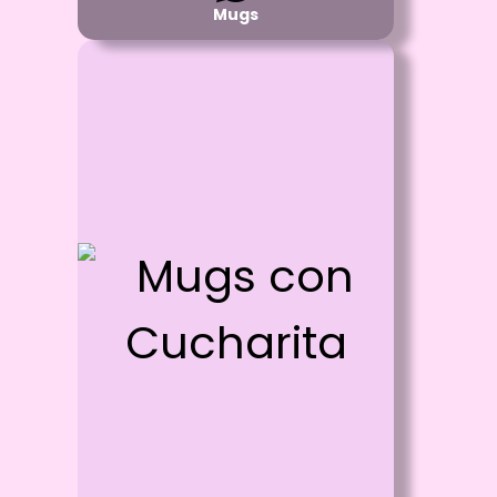
Mugs
Id: 706
Mugs con Cucharita
Proceso:
Sublimación a full color
de 20 x 9 cm
Detalle:
Mug Blanco Exterior -
Fondo Color con Cucharita de Color
Material:
Cerámica Grado AAA
Disponibilidad:
Pregunta por Colores Disponibles