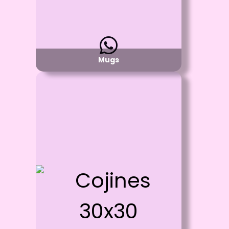
Mugs
Id: 476
Cojines 30x30
Proceso:
Sublimación Full color en la parte blanca y
un solo color por el otro
Detalle:
Cojines de Espuma
Material:
Poliester o Piel de Durazno