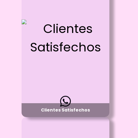
Id: 1181
Clientes Satisfechos
Proceso:
Llamanos para tener el gusto de atenderte
Detalle:
Haciendo tus Ideas realidad
Material:
Mugs - Camisteas - Cojines - Gorras -
Llaveros - Buzos - Calcomanias -
Sublimacion - Estampados - etc
Disponibilidad:
Pregunta por Cualquiera de nuestros
Productos
Clientes Satisfechos