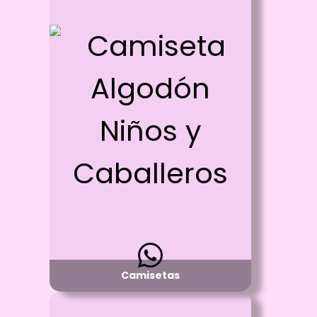
Id: 2119
Camiseta Algodón Niños y
Caballeros
Proceso:
Vinilo Textil y/o Estampado con DTF
Detalle:
Cuello R o Cuello V - manga corta
Material:
Algodón 100%
Disponibilidad:
Pregunta por Tallas y Colores Disponibles
Camisetas