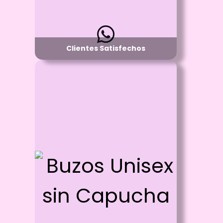
Clientes Satisfechos
Id: 1383
Buzos Unisex sin Capucha
Proceso:
Vinilo Textil y/o Estampado con DTF -
Puedes estampar en la parte de adelante y
por detrás
Detalle:
Cuello R manga larga
Material:
Algodón 100%