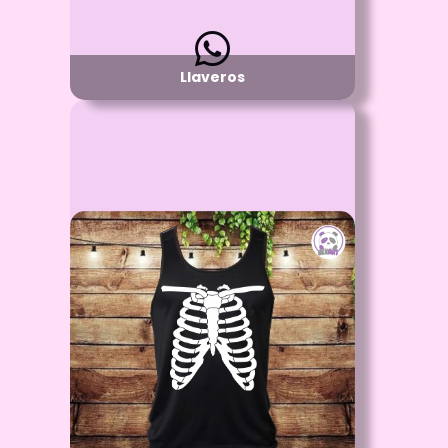
Llaveros
Id: 2454
Camiseta Esqueleto
Proceso:
Vinilo Textil y/o Estampado con DTF
Detalle:
Sin Mangas
Material:
Algodón 100%
Disponibilidad:
Pregunta por Tallas y Colores Disponibles