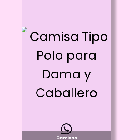
Id: 2074
Camisa Tipo Polo para Dama y
Caballero
Proceso:
Vinilo Textil y/o Estampado con DTF
Detalle:
Cuello con Botones - manga corta
Material:
Algodón 100%
Disponibilidad:
Pregunta por Tallas y Colores Disponibles
Camisas