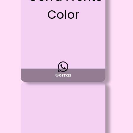
Vinilo Textil y/o Estampado con DTF
Detalle:
Frente Blanco de Algodon y
malla en la parte de atras
Material:
Poliester
Disponibilidad:
Pregunta por Colores Disponibles
Gorras
Id: 1200