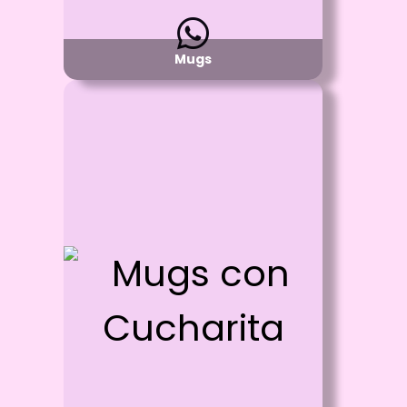
Mugs
Id: 703
Mugs con Cucharita
Proceso:
Sublimación a full color
de 20 x 9 cm
Detalle:
Mug Blanco Exterior -
Fondo Color con Cucharita de Color
Material:
Cerámica Grado AAA
Disponibilidad:
Pregunta por Colores Disponibles