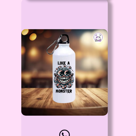
Id: 2771
Termos o Caramañolas
Proceso:
Laser - DTF UV y/o Sublimación - Puedes
personalizarlos con tus fotos o mensajes
favoritos
Detalle:
Tamaño 7 cm de Diámetro x 19 cm de Alto
- con gancho carabinero
Material:
Botella de aluminio alto
Disponibilidad:
Pregunta por Disponibilidad - Tamaños y
Colores