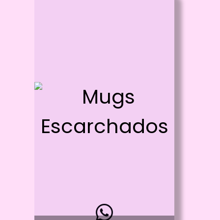
Id: 727
Mugs Escarchados
Proceso:
Sublimación a 1 o dos colores
Detalle:
Mug Fondo Blanco -
Escarchado Exterior de Color
Material:
Cerámica Grado AAA
Disponibilidad:
Pregunta por Colores Disponibles