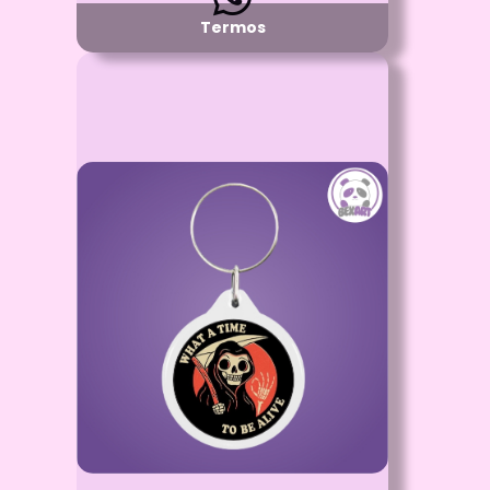
Termos
Id: 2508
LLaveros Acrílicos
Proceso:
Sublimación a full color 5 x 9 cm
Detalle:
Impresion por Ambos Lados Llaveros para
Bolsillo o Usar como desees
Material:
Transparentes
Disponibilidad:
Pregunta por Colores Disponibles