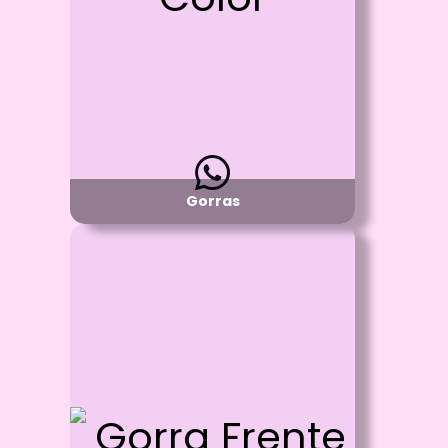
malla en la parte de atras
Material:
Poliester
Disponibilidad:
Pregunta por Colores Disponibles
Gorras
Id: 1208
Gorra Frente Color
Proceso:
Sublimación Full Color -