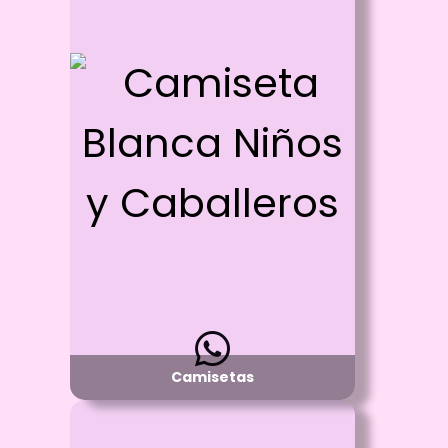
Id: 316
Camiseta Blanca Niños y
Caballeros
Proceso:
Sublimación Full color
Detalle:
Cuello R o Cuello V - manga corta
Material:
Poliester o Piel de Durazno
Disponibilidad:
Pregunta por Tallas Disponibles
Camisetas