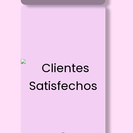
Id: 2011
Clientes Satisfechos
Proceso:
Llamanos para tener el gusto de atenderte
Detalle:
Haciendo tus Ideas realidad
Material:
Mugs - Camisteas - Cojines - Gorras -
Llaveros - Buzos - Calcomanias -
Sublimacion - Estampados - etc
Disponibilidad:
Pregunta por Cualquiera de nuestros
Productos