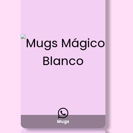
Id: 764
Mugs Mágico Blanco
Proceso:
Sublimación a full color
de 20 x 9 cm
Detalle:
Mug Mágico Fondo Blanco -
Negro Exterior -
Reacciona al agua Caliente
Material:
Cerámica Grado AAA
Disponibilidad:
Pregunta por Disponibilidad
Mugs