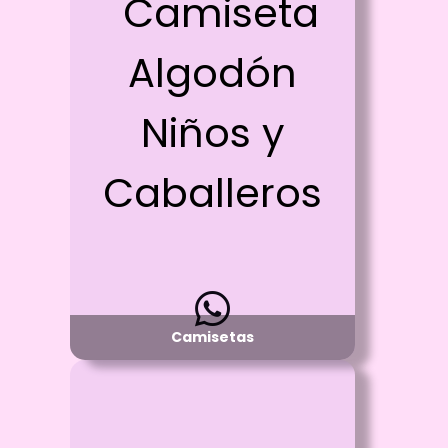
Id: 2347
Camiseta Algodón Niños y
Caballeros
Proceso:
Vinilo Textil y/o Estampado con DTF
Detalle:
Cuello R o Cuello V - manga corta
Material:
Algodón 100%
Disponibilidad:
Pregunta por Tallas y Colores Disponibles
Camisetas