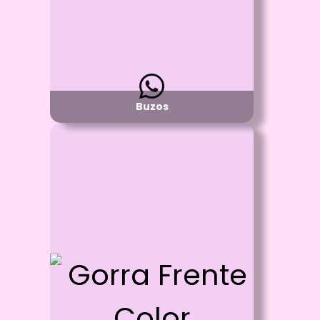
Disponibilidad:
Pregunta por Tallas y Colores Disponibles
Buzos
Id: 1217
Gorra Frente Color
Proceso:
Sublimación Full Color -
Vinilo Textil y/o Estampado con DTF
Detalle:
Frente Blanco de Algodon y